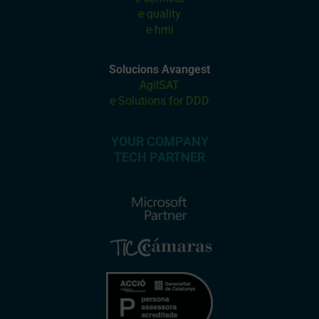
e·quality
e·hmi
Solucions Avangest
AgilSAT
e·Solutions for DDD
YOUR COMPANY
TECH PARTNER