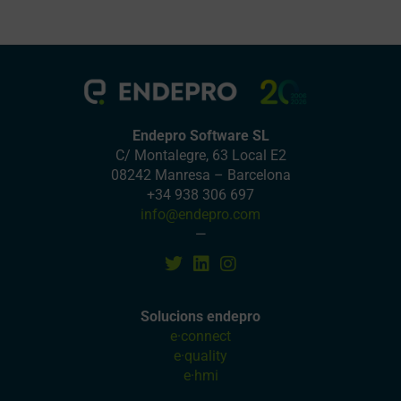
Endepro Software SL
C/ Montalegre, 63 Local E2
08242 Manresa – Barcelona
+34 938 306 697
info@endepro.com
—
Solucions endepro
e·connect
e·quality
e·hmi