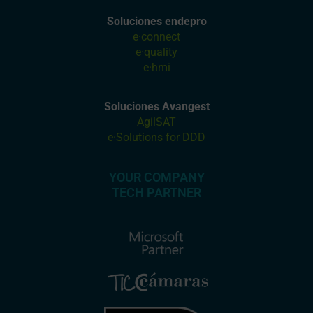
Soluciones endepro
e·connect
e·quality
e·hmi
Soluciones Avangest
AgilSAT
e·Solutions for DDD
YOUR COMPANY
TECH PARTNER