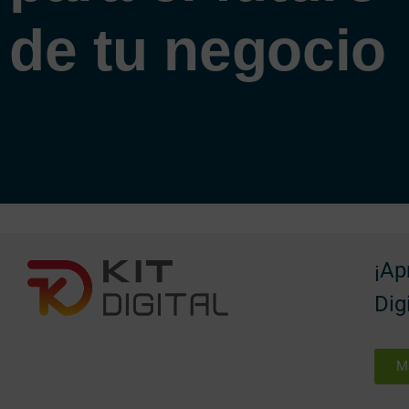
de tu negocio
¡Ap
Dig
M