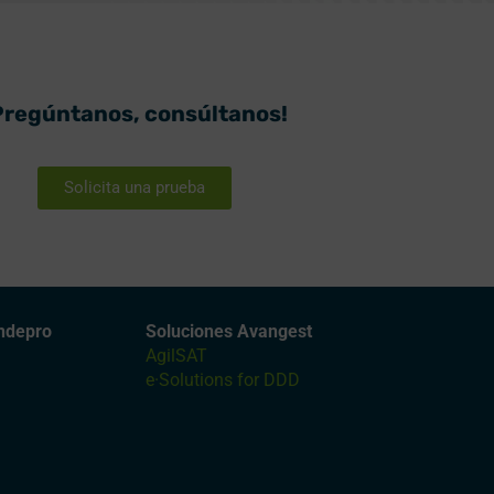
Pregúntanos, consúltanos!
Solicita una prueba
ndepro
Soluciones Avangest
AgilSAT
e·Solutions for DDD