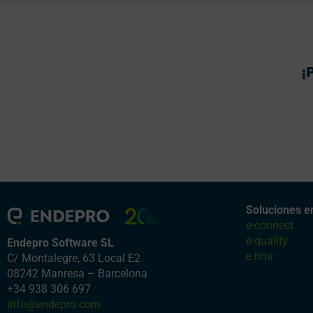
¡
Soluciones e
e·connect
e·quality
Endepro Software SL
e·hmi
C/ Montalegre, 63 Local E2
08242 Manresa – Barcelona
+34 938 306 697
info@endepro.com