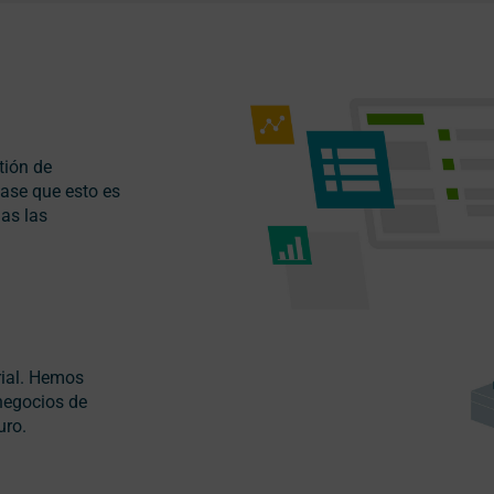
tión de
ase que esto es
das las
rial. Hemos
 negocios de
uro.