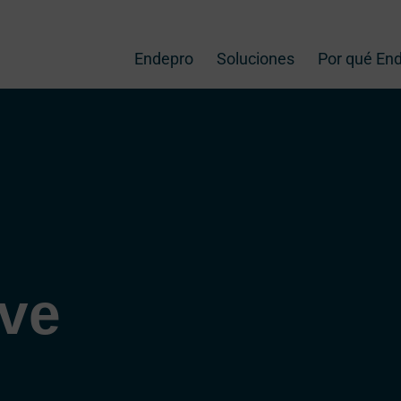
Endepro
Soluciones
Por qué En
ave