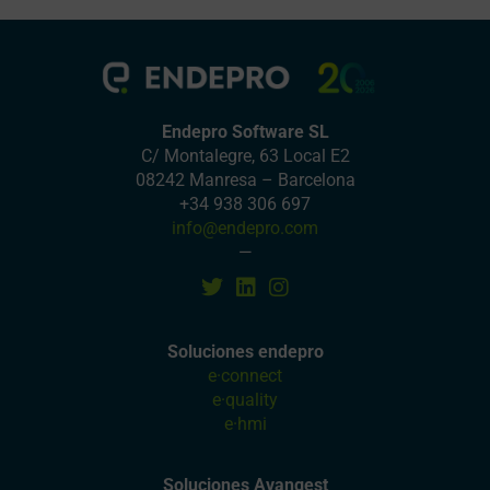
Endepro Software SL
C/ Montalegre, 63 Local E2
08242 Manresa – Barcelona
+34 938 306 697
info@endepro.com
—
Soluciones endepro
e·connect
e·quality
e·hmi
Soluciones Avangest